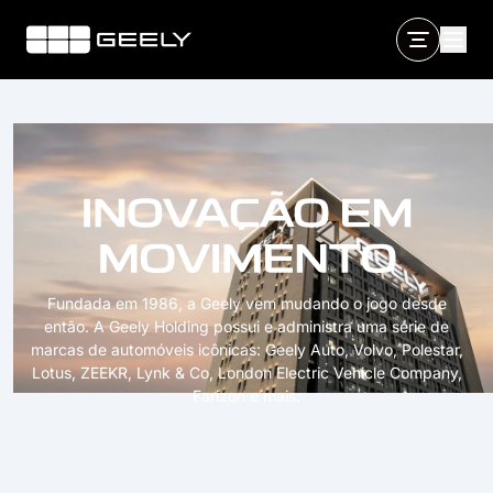
PASSIONS DRIVES PROG
Fundada em 1986, a Geely vem mudando o jogo desde
então. A Geely Holding possui e administra uma série de
marcas de automóveis icônicas: Geely Auto, Volvo, Polestar,
Lotus, ZEEKR, Lynk & Co, London Electric Vehicle Company,
Farizon e mais.