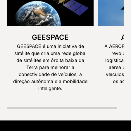
GEESPACE
AE
GEESPACE é uma iniciativa de
A AEROFUGI
satélite que cria uma rede global
revoluci
de satélites em órbita baixa da
logística p
Terra para melhorar a
aérea urb
conectividade de veículos, a
veículos v
direção autônoma e a mobilidade
os ao tr
inteligente.