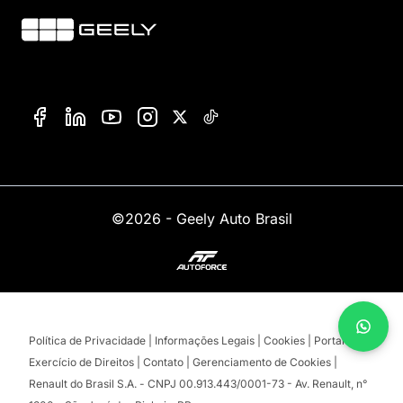
©2026 - Geely Auto Brasil
Política de Privacidade
|
Informações Legais
|
Cookies
|
Portal de
Exercício de Direitos
|
Contato
|
Gerenciamento de Cookies
|
Renault do Brasil S.A. - CNPJ 00.913.443/0001-73 - Av. Renault, n°