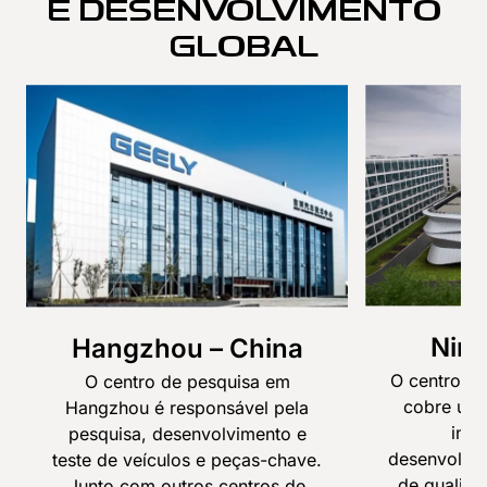
E DESENVOLVIMENTO
GLOBAL
Ning
Hangzhou – China
O centro d
O centro de pesquisa em
cobre uma
Hangzhou é responsável pela
inte
pesquisa, desenvolvimento e
desenvolvim
teste de veículos e peças-chave.
de qualida
Junto com outros centros de