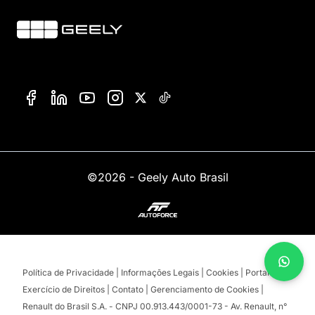
©2026 - Geely Auto Brasil
Política de Privacidade
|
Informações Legais
|
Cookies
|
Portal de
Exercício de Direitos
|
Contato
|
Gerenciamento de Cookies
|
Renault do Brasil S.A. - CNPJ 00.913.443/0001-73 - Av. Renault, n°